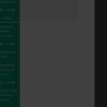
gerkurs Neu
00 - 16:00
- 7 Jahre
lo Latein
Teens
 12 Jahre
00 - 17:00
dung per E-
Mail
 Hop Kids
m Team 9 -
2 Jahre
00 - 17:00
 voll, keine
meldung
möglich