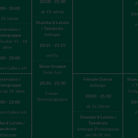
20:00 - 21:00
A
00 - 20:00
ab 18 Jahren
19:
 18 Jahren
Standard Latein
m
/ Tanzkreis
terclass /
Anfänger
niergruppe
Shocker 15 - 18
20:15 - 21:15
Jahre
mit Flo
00 - 20:00
Show Gruppe
ce Gallery e.V.
Sister A.kt
terclass /
Female Dance
Stand
20:30 - 21:30
niergruppe
/ 
Anfänger
l ab 18 Jahre
Fortg
Frauen-
20:00 - 21:00
Showtanzgruppe
00 - 22:00
20:
ab 16 Jahren
ce Gallery e.V.
m
Standard Latein /
ard Latein /
Tanzkreis
anzkreis
Anfänger (Probestunde
ittelstufe
am 24.09. mit