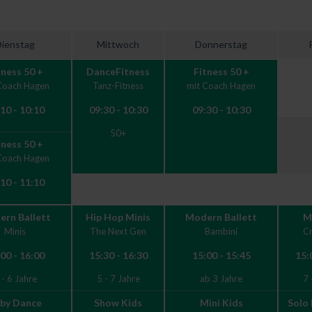
Dienstag
Mittwoch
Donnerstag
tness 50 +
DanceFitness
Fitness 50 +
Coach Hagen
Tanz-Fitness
mit Coach Hagen
10 - 10:10
09:30 - 10:30
09:30 - 10:30
50+
tness 50 +
Coach Hagen
10 - 11:10
rn Ballett
Hip Hop Minis
Modern Ballett
M
Minis
The Next Gen
Bambini
Cr
00 - 16:00
15:30 - 16:30
15:00 - 15:45
15:
 - 6 Jahre
5 - 7 Jahre
ab 3 Jahre
7 
by Dance
Show Kids
Mini Kids
Solo 