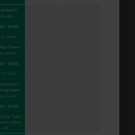
eakdance
nfänger
00 - 18:00
 12 Jahre
Hop Teens
am Attack
00 - 18:00
-15 Jahre
terclass /
iergruppe
pact Crew
00 - 18:00
 Group Teens
ance Gallery
e.V.