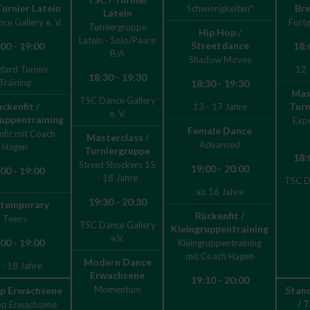
Turnier Latein
Br
Schwierigkeiten*
Latein
ce Gallery e. V.
Fortg
Turniergruppe
Hip Hop /
Latein - Solo/Paare
Streetdance
00 - 19:00
18:
B/A
Shadow Moves
dard Turnier
12 
18:30 - 19:30
Training
18:30 - 19:30
Mas
TSC Dance Gallery
ckenfit /
Turn
13 - 17 Jahre
e. V.
ruppentraining
Expe
Female Dance
nfit mit Coach
Masterclass /
Advanced
Hagen
Turniergruppe
18:
Street Shockers 15
19:00 - 20:00
00 - 19:00
- 18 Jahre
TSC D
ab 16 Jahre
19:30 - 20:30
temporary
Rückenfit /
Teens
TSC Dance Gallery
Kleingruppentraining
e.V.
00 - 19:00
Kleingruppentraining
mit Coach Hagen
Modern Dance
 - 18 Jahre
Erwachsene
19:10 - 20:00
Momentum
p Erwachsene
Stand
/ 
op Erwachsene