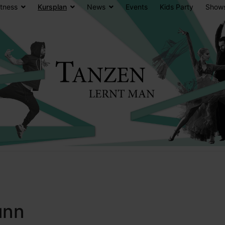
itness
Kursplan
News
Events
Kids Party
Show
unn