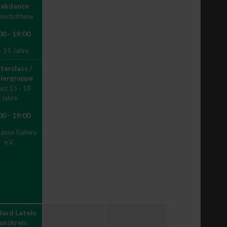
eakdance
eschrittene
00 - 19:00
- 15 Jahre
terclass /
iergruppe
ct 15 - 18
Jahre
00 - 19:00
ance Gallery
e.V.
ard Latein
Tanzkreis