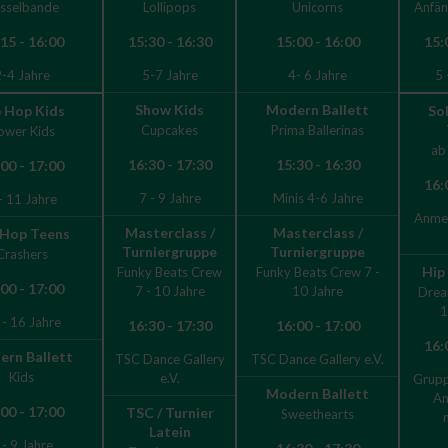
sselbande
Lollipops
Unicorns
Anfän
15 - 16:00
15:30 - 16:30
15:00 - 16:00
15:
-4 Jahre
5-7 Jahre
4- 6 Jahre
5 
Show Kids
Modern Ballett
 Hop Kids
So
Cupcakes
Prima Ballerinas
ower Kids
ab
16:30 - 17:30
15:30 - 16:30
00 - 17:00
16:
7 - 9 Jahre
Minis 4-6 Jahre
- 11 Jahre
Anmel
Masterclass /
Masterclass /
 Hop Teens
Turniergruppe
Turniergruppe
Crashers
Hip
Funky Beats Crew
Funky Beats Crew 7 -
00 - 17:00
7 - 10 Jahre
10 Jahre
Drea
1
 - 16 Jahre
16:30 - 17:30
16:00 - 17:00
16:
rn Ballett
TSC Dance Gallery
TSC Dance Gallery e.V.
Kids
e.V.
Gruppe
Modern Ballett
An
00 - 17:00
TSC / Turnier
Sweethearts
Latein
 - 9 Jahre