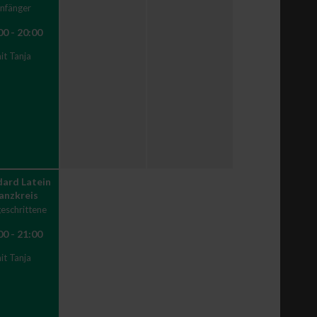
nfänger
00 - 20:00
it Tanja
ard Latein
Tanzkreis
eschrittene
00 - 21:00
it Tanja