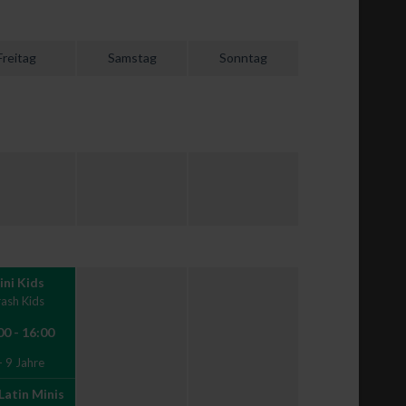
Freitag
Samstag
Sonntag
ini Kids
ash Kids
00 - 16:00
- 9 Jahre
Latin Minis