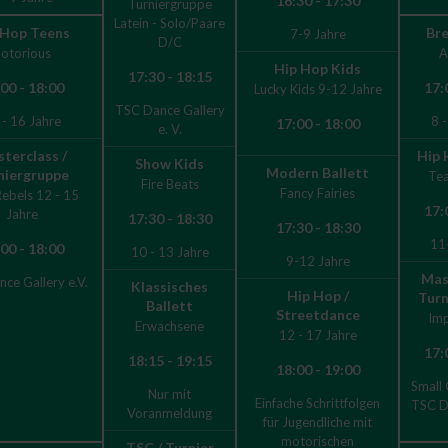
16:30 - 17:30
Turniergruppe
Latein - Solo/Paare
 Hop Teens
Br
7-9 Jahre
D/C
otorious
A
Hip Hop Kids
17:30 - 18:15
00 - 18:00
17:
Lucky Kids 9-12 Jahre
TSC Dance Gallery
 - 16 Jahre
8 -
17:00 - 18:00
e. V.
terclass /
Hip 
Show Kids
Modern Ballett
niergruppe
Te
Fire Beats
Fancy Fairies
Rebels 12 - 15
17:
Jahre
17:30 - 18:30
17:30 - 18:30
11
00 - 18:00
10 - 13 Jahre
9-12 Jahre
Mas
ce Gallery e.V.
Klassisches
Hip Hop /
Turn
Ballett
Streetdance
Im
Erwachsene
12 - 17 Jahre
17:
18:15 - 19:15
18:00 - 19:00
Small
Nur mit
Einfache Schrittfolgen
TSC D
Voranmeldung
für Jugendliche mit
motorischen
TSC / Turnier